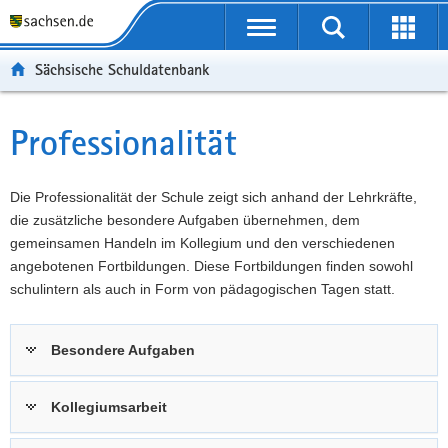
P
Portalübergreifende
o
P
Navigation
Suche
Erweit
r
o
H
starten
öffnen
Sächsische Schuldatenbank
t
r
a
W
a
t
u
e
S
l
a
p
i
e
Professionalität
Hauptinhalt
ü
l
t
t
r
b
n
i
e
v
e
a
n
r
i
Die Professionalität der Schule zeigt sich anhand der Lehrkräfte,
r
v
h
e
c
die zusätzliche besondere Aufgaben übernehmen, dem
g
i
a
I
e
gemeinsamen Handeln im Kollegium und den verschiedenen
r
g
l
n
angebotenen Fortbildungen. Diese Fortbildungen finden sowohl
e
a
t
f
schulintern als auch in Form von pädagogischen Tagen statt.
i
t
o
f
i
r
Besondere Aufgaben
e
o
m
n
n
a
d
t
Kollegiumsarbeit
e
i
N
o