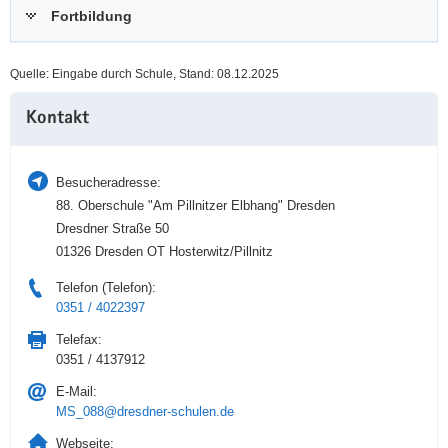
Fortbildung
a
n
v
i
Quelle: Eingabe durch Schule, Stand: 08.12.2025
g
Weitere
a
Kontakt
Information
t
i
o
Besucheradresse:
n
88. Oberschule "Am Pillnitzer Elbhang" Dresden
Dresdner Straße 50
01326 Dresden OT Hosterwitz/Pillnitz
Telefon (Telefon):
0351 / 4022397
Telefax:
0351 / 4137912
E-Mail:
MS_088@dresdner-schulen.de
Webseite: