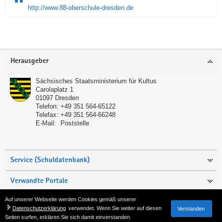
http://www.88-oberschule-dresden.de
Service
Herausgeber
Sächsisches Staatsministerium für Kultus
Carolaplatz 1
01097
Dresden
Telefon:
+49 351 564-65122
Telefax:
+49 351 564-66248
E-Mail:
Poststelle
Service (Schuldatenbank)
Verwandte Portale
Auf unserer Webseite werden Cookies gemäß unserer
Seite empfehlen
Datenschutzerklärung
verwendet. Wenn Sie weiter auf diesen
Verstanden
Seiten surfen, erklären Sie sich damit einverstanden.