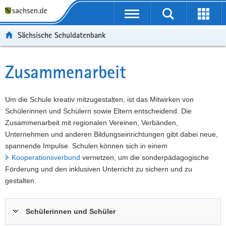
P
Portalübergreifende
o
P
Navigation
Suche
Erweit
r
o
H
starten
öffnen
Sächsische Schuldatenbank
t
r
a
W
a
t
u
e
S
l
a
p
i
e
Zusammenarbeit
Hauptinhalt
ü
l
t
t
r
b
n
i
e
v
e
a
n
r
i
Um die Schule kreativ mitzugestalten, ist das Mitwirken von
r
v
h
e
c
Schülerinnen und Schülern sowie Eltern entscheidend. Die
g
i
a
I
e
Zusammenarbeit mit regionalen Vereinen, Verbänden,
r
g
l
n
Unternehmen und anderen Bildungseinrichtungen gibt dabei neue,
e
a
t
f
spannende Impulse. Schulen können sich in einem
i
t
o
Kooperationsverbund
vernetzen, um die sonderpädagogische
f
i
r
Förderung und den inklusiven Unterricht zu sichern und zu
e
o
m
gestalten.
n
n
a
d
t
Schülerinnen und Schüler
e
i
N
o