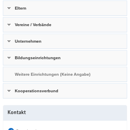
a
n
Eltern
v
i
Vereine / Verbände
g
a
t
Unternehmen
i
o
Bildungseinrichtungen
n
Weitere Einrichtungen (Keine Angabe)
Kooperationsverbund
Weitere
Kontakt
Information