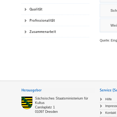
a
n
Qualität
Sch
v
i
Professionalität
g
Wei
a
Zusammenarbeit
t
Quelle: Ein
i
o
n
Service
Herausgeber
Service (
Sächsisches Staatsministerium für
Hilfe
Kultus
Impres
Carolaplatz 1
01097
Dresden
Kontakt