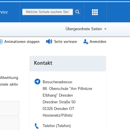
Suchbegriff
rvice
Suche starten
Erweiterung
öffnen
Übergeordnete Seiten
Animationen stoppen
Seite vorlesen
Anmelden
Weitere
Kontakt
Information
Mitwirkung
Besucheradresse:
owie aktiv
88. Oberschule "Am Pillnitzer
Elbhang" Dresden
Dresdner Straße 50
01326 Dresden OT
Hosterwitz/Pillnitz
Telefon (Telefon):