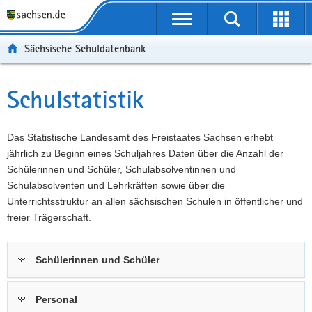
P
Portalübergreifende
o
P
Navigation
Suche
Erweit
r
o
H
starten
öffnen
Sächsische Schuldatenbank
t
r
a
W
a
t
u
e
S
l
a
p
i
e
Schulstatistik
Hauptinhalt
ü
l
t
t
r
b
n
i
e
v
e
a
n
r
i
Das Statistische Landesamt des Freistaates Sachsen erhebt
r
v
h
e
c
jährlich zu Beginn eines Schuljahres Daten über die Anzahl der
g
i
a
I
e
Schülerinnen und Schüler, Schulabsolventinnen und
r
g
l
n
Schulabsolventen und Lehrkräften sowie über die
e
a
t
f
Unterrichtsstruktur an allen sächsischen Schulen in öffentlicher und
i
t
o
freier Trägerschaft.
f
i
r
e
o
m
Schülerinnen und Schüler
n
n
a
d
t
e
i
Personal
N
o