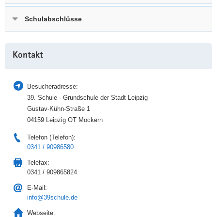
a
n
Schulabschlüsse
v
i
g
Weitere
a
Kontakt
Information
t
i
Besucheradresse:
o
39. Schule - Grundschule der Stadt Leipzig
n
Gustav-Kühn-Straße 1
04159 Leipzig OT Möckern
Telefon (Telefon):
0341 / 90986580
Telefax:
0341 / 909865824
E-Mail:
info@39schule.de
Webseite: