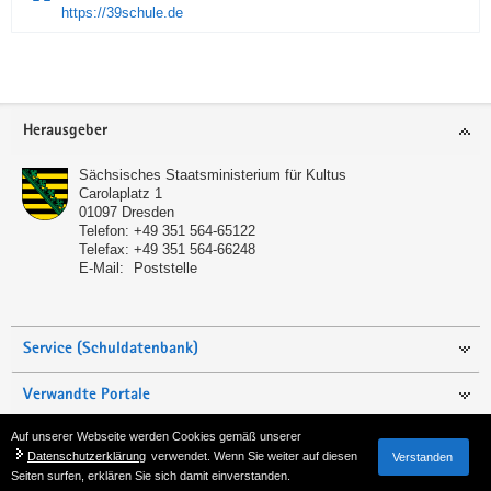
https://39schule.de
Service
Herausgeber
Sächsisches Staatsministerium für Kultus
Carolaplatz 1
01097
Dresden
Telefon:
+49 351 564-65122
Telefax:
+49 351 564-66248
E-Mail:
Poststelle
Service (Schuldatenbank)
Verwandte Portale
Auf unserer Webseite werden Cookies gemäß unserer
Seite empfehlen
Datenschutzerklärung
verwendet. Wenn Sie weiter auf diesen
Verstanden
Seiten surfen, erklären Sie sich damit einverstanden.