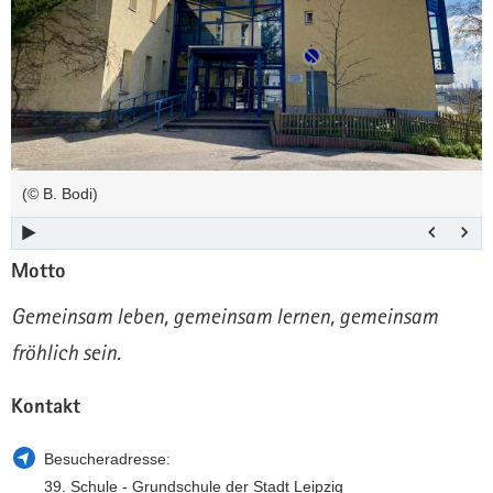
a
n
v
i
g
a
t
i
(© B. Bodi)
o
n
Motto
Gemeinsam leben, gemeinsam lernen, gemeinsam
fröhlich sein.
Kontakt
Besucheradresse:
39. Schule - Grundschule der Stadt Leipzig