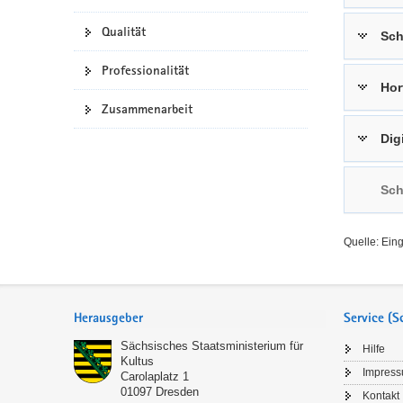
a
n
Qualität
Sch
v
i
Professionalität
g
Hor
a
Zusammenarbeit
t
Dig
i
o
n
Sch
Quelle: Ein
Service
Herausgeber
Service (
Sächsisches Staatsministerium für
Hilfe
Kultus
Impres
Carolaplatz 1
01097
Dresden
Kontakt