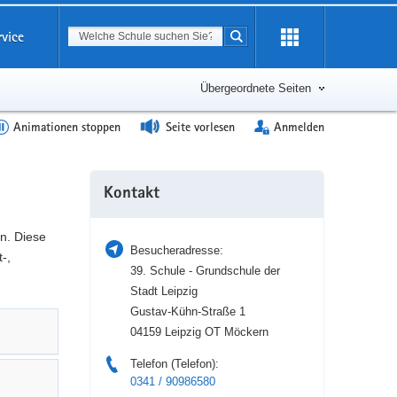
Suchbegriff
rvice
Suche starten
Erweiterung
öffnen
Übergeordnete Seiten
Animationen stoppen
Seite vorlesen
Anmelden
Weitere
Kontakt
Information
n. Diese
Besucheradresse:
-,
39. Schule - Grundschule der
Stadt Leipzig
Gustav-Kühn-Straße 1
04159 Leipzig OT Möckern
Telefon (Telefon):
0341 / 90986580