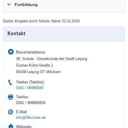
Fortbildung
a
n
v
i
Quelle: Eingabe durch Schule, Stand: 22.01.2026
g
Weitere
a
Kontakt
Information
t
i
o
Besucheradresse:
n
39. Schule - Grundschule der Stadt Leipzig
Gustav-Kühn-Straße 1
04159 Leipzig OT Möckern
Telefon (Telefon):
0341 / 90986580
Telefax:
0341 / 909865824
E-Mail:
info@39schule.de
Webseite: