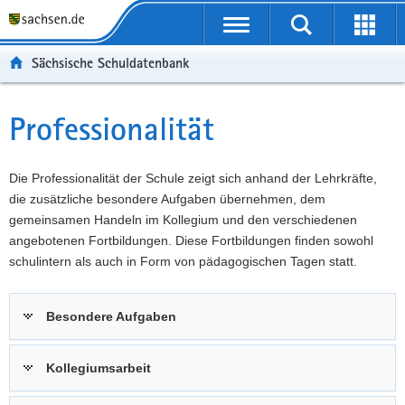
P
Portalübergreifende
o
P
Navigation
Suche
Erweit
r
o
H
starten
öffnen
Sächsische Schuldatenbank
t
r
a
W
a
t
u
e
S
l
a
p
i
e
Professionalität
Hauptinhalt
ü
l
t
t
r
b
n
i
e
v
e
a
n
r
i
Die Professionalität der Schule zeigt sich anhand der Lehrkräfte,
r
v
h
e
c
die zusätzliche besondere Aufgaben übernehmen, dem
g
i
a
I
e
gemeinsamen Handeln im Kollegium und den verschiedenen
r
g
l
n
angebotenen Fortbildungen. Diese Fortbildungen finden sowohl
e
a
t
f
schulintern als auch in Form von pädagogischen Tagen statt.
i
t
o
f
i
r
Besondere Aufgaben
e
o
m
n
n
a
d
t
Kollegiumsarbeit
e
i
N
o