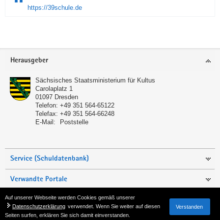
https://39schule.de
Service
Herausgeber
Sächsisches Staatsministerium für Kultus
Carolaplatz 1
01097
Dresden
Telefon:
+49 351 564-65122
Telefax:
+49 351 564-66248
E-Mail:
Poststelle
Service (Schuldatenbank)
Verwandte Portale
Auf unserer Webseite werden Cookies gemäß unserer
Seite empfehlen
Datenschutzerklärung
verwendet. Wenn Sie weiter auf diesen
Verstanden
Seiten surfen, erklären Sie sich damit einverstanden.