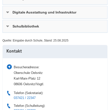
a
n
v
Digitale Ausstattung und Infrastruktur
i
g
Schulbibliothek
a
t
i
Quelle: Eingabe durch Schule, Stand: 25.08.2025
o
Weitere
n
Kontakt
Information
Besucheradresse:
Oberschule Oelsnitz
Karl-Marx-Platz 12
08606 Oelsnitz/Vogtl.
Telefon (Sekretariat):
037421 / 22347
Telefon (Schulleitung):