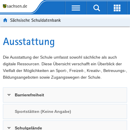
P
Portalübergreifende
o
P
Navigation
Suche
Erweit
r
o
H
starten
öffnen
Sächsische Schuldatenbank
t
r
a
W
a
t
u
e
S
l
a
p
i
e
Ausstattung
Hauptinhalt
ü
l
t
t
r
b
n
i
e
v
e
a
n
r
i
Die Ausstattung der Schule umfasst sowohl sächliche als auch
r
v
h
e
c
digitale Ressourcen. Diese Übersicht verschafft ein Überblick der
g
i
a
I
e
Vielfalt der Möglichkeiten an Sport-, Freizeit-, Kreativ-, Betreuungs-,
r
g
l
n
Bildungsangeboten sowie Zugangswegen der Schule.
e
a
t
f
i
t
o
Barrierefreiheit
f
i
r
e
o
m
n
n
a
Sportstätten (Keine Angabe)
d
t
e
i
Schulgelände
N
o