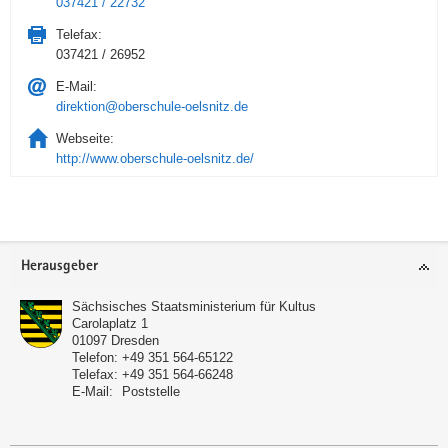
037421 / 22732
Telefax:
037421 / 26952
E-Mail:
direktion@oberschule-oelsnitz.de
Webseite:
http://www.oberschule-oelsnitz.de/
Service
Herausgeber
Sächsisches Staatsministerium für Kultus
Carolaplatz 1
01097
Dresden
Telefon:
+49 351 564-65122
Telefax:
+49 351 564-66248
E-Mail:
Poststelle