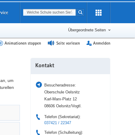
Suchbegriff
rvice
Suche starten
Erweiterung
öffnen
Übergeordnete Seiten
Animationen stoppen
Seite vorlesen
Anmelden
Weitere
Kontakt
Information
 an, um
Besucheradresse:
turellen
Oberschule Oelsnitz
Karl-Marx-Platz 12
08606 Oelsnitz/Vogtl.
Telefon (Sekretariat):
037421 / 22347
Telefon (Schulleitung):