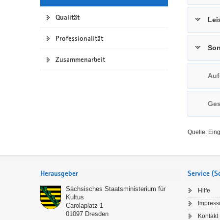
a
n
Qualität
Lei
v
i
Professionalität
g
Son
a
Zusammenarbeit
t
Auf
i
o
n
Ges
Quelle: Ein
Service
Herausgeber
Service (
Sächsisches Staatsministerium für
Hilfe
Kultus
Impres
Carolaplatz 1
01097
Dresden
Kontakt