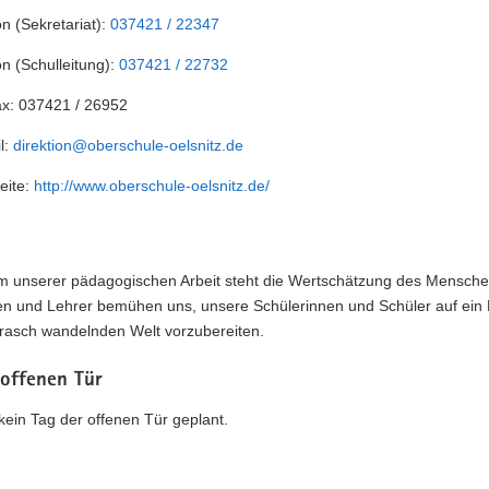
on (Sekretariat):
037421 / 22347
on (Schulleitung):
037421 / 22732
ax:
037421 / 26952
l:
direktion@oberschule-oelsnitz.de
eite:
http://www.oberschule-oelsnitz.de/
m unserer pädagogischen Arbeit steht die Wertschätzung des Mensche
en und Lehrer bemühen uns, unsere Schülerinnen und Schüler auf ein 
 rasch wandelnden Welt vorzubereiten.
 offenen Tür
t kein Tag der offenen Tür geplant.