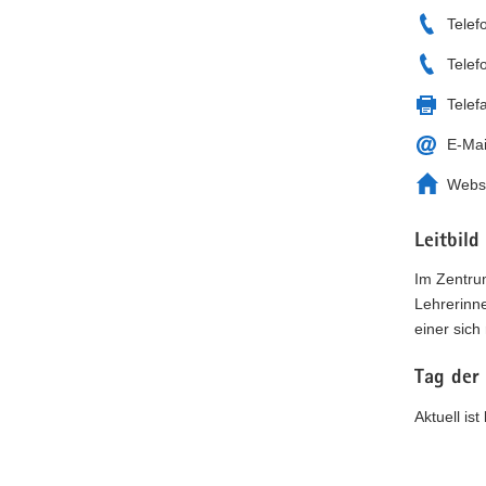
Telef
Telef
Telef
E-Mai
Webs
Leitbild
Im Zentru
Lehrerinn
einer sich
Tag der
Aktuell is