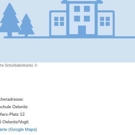
che Schuldatenbank)
©
heradresse:
chule Oelsnitz
Marx-Platz 12
 Oelsnitz/Vogtl.
arte (Google Maps)