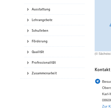
a
n
Ausstattung
v
i
Lehrangebote
g
a
Schulleben
t
i
Förderung
o
n
Qualität
(© Sächsis
Professionalität
Kontakt
Zusammenarbeit
Besuc
Obers
Karl-
08606
Zur K