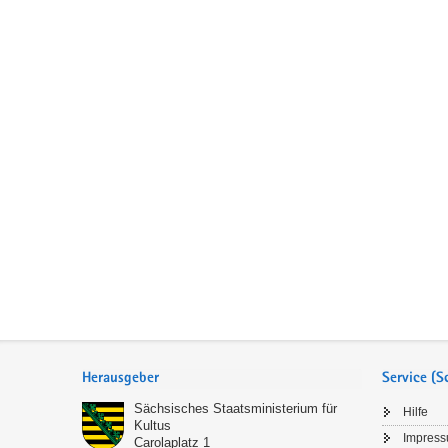
Service
Herausgeber
Service (
Sächsisches Staatsministerium für
Hilfe
Kultus
Impres
Carolaplatz 1