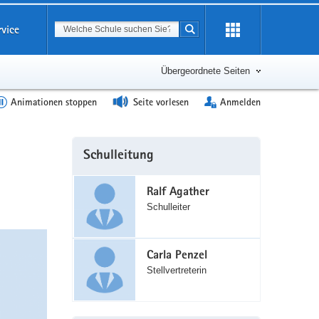
Suchbegriff
rvice
Suche starten
Erweiterung
öffnen
Übergeordnete Seiten
Animationen stoppen
Seite vorlesen
Anmelden
Weitere
Schulleitung
Information
Ralf Agather
Schulleiter
Carla Penzel
Stellvertreterin