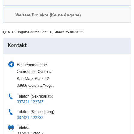
a
n
v
Weitere Projekte (Keine Angabe)
i
g
Quelle: Eingabe durch Schule, Stand: 25.08.2025
a
Weitere
t
Kontakt
Information
i
o
n
Besucheradresse:
Oberschule Oelsnitz
Karl-Marx-Platz 12
08606 Oelsnitz/Vogtl.
Telefon (Sekretariat):
037421 / 22347
Telefon (Schulleitung):
037421 / 22732
Telefax:
037421 / 26952