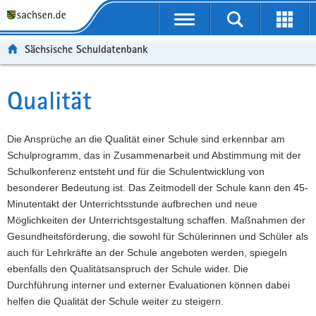
P
Portalübergreifende
o
P
Navigation
Suche
Erweit
r
o
H
starten
öffnen
Sächsische Schuldatenbank
t
r
a
W
a
t
u
e
S
l
a
p
i
e
Qualität
Hauptinhalt
ü
l
t
t
r
b
n
i
e
v
e
a
n
r
i
Die Ansprüche an die Qualität einer Schule sind erkennbar am
r
v
h
e
c
Schulprogramm, das in Zusammenarbeit und Abstimmung mit der
g
i
a
I
e
Schulkonferenz entsteht und für die Schulentwicklung von
r
g
l
n
besonderer Bedeutung ist. Das Zeitmodell der Schule kann den 45-
e
a
t
f
Minutentakt der Unterrichtsstunde aufbrechen und neue
i
t
o
Möglichkeiten der Unterrichtsgestaltung schaffen. Maßnahmen der
f
i
r
Gesundheitsförderung, die sowohl für Schülerinnen und Schüler als
e
o
m
auch für Lehrkräfte an der Schule angeboten werden, spiegeln
n
n
a
ebenfalls den Qualitätsanspruch der Schule wider. Die
d
t
Durchführung interner und externer Evaluationen können dabei
e
i
helfen die Qualität der Schule weiter zu steigern.
N
o