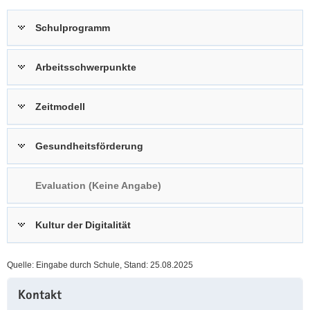
a
n
Schulprogramm
v
i
g
Arbeitsschwerpunkte
a
t
Zeitmodell
i
o
n
Gesundheitsförderung
Evaluation (Keine Angabe)
Kultur der Digitalität
Quelle: Eingabe durch Schule, Stand: 25.08.2025
Weitere
Kontakt
Information