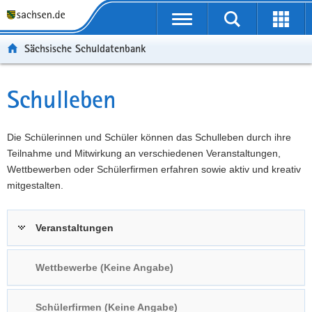
P
Portalübergreifende
o
P
Navigation
Suche
Erweit
r
o
H
starten
öffnen
Sächsische Schuldatenbank
t
r
a
W
a
t
u
e
S
l
a
p
i
e
Schulleben
Hauptinhalt
ü
l
t
t
r
b
n
i
e
v
e
a
n
r
i
Die Schülerinnen und Schüler können das Schulleben durch ihre
r
v
h
e
c
Teilnahme und Mitwirkung an verschiedenen Veranstaltungen,
g
i
a
I
e
Wettbewerben oder Schülerfirmen erfahren sowie aktiv und kreativ
r
g
l
n
mitgestalten.
e
a
t
f
i
t
o
Veranstaltungen
f
i
r
e
o
m
n
n
a
Wettbewerbe (Keine Angabe)
d
t
e
i
Schülerfirmen (Keine Angabe)
N
o