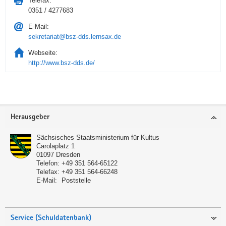
Telefax:
0351 / 4277683
E-Mail:
sekretariat@bsz-dds.lernsax.de
Webseite:
http://www.bsz-dds.de/
Service
Herausgeber
Sächsisches Staatsministerium für Kultus
Carolaplatz 1
01097
Dresden
Telefon:
+49 351 564-65122
Telefax:
+49 351 564-66248
E-Mail:
Poststelle
Service (Schuldatenbank)