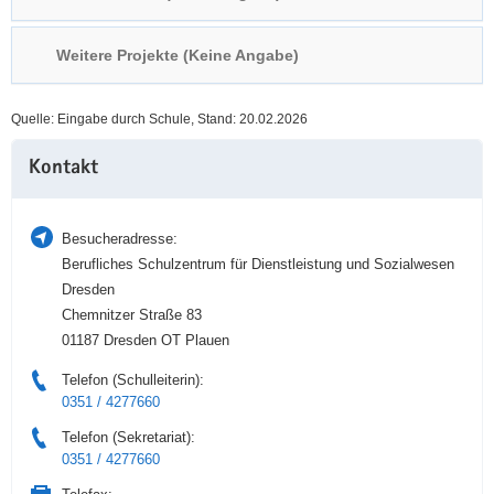
a
n
v
Weitere Projekte (Keine Angabe)
i
g
Quelle: Eingabe durch Schule, Stand: 20.02.2026
a
Weitere
t
Kontakt
Information
i
o
n
Besucheradresse:
Berufliches Schulzentrum für Dienstleistung und Sozialwesen
Dresden
Chemnitzer Straße 83
01187 Dresden OT Plauen
Telefon (Schulleiterin):
0351 / 4277660
Telefon (Sekretariat):
0351 / 4277660