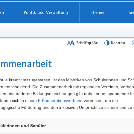
en
Politik und Verwaltung
Themen
Se
Schriftgröße
Kontrast
ammenarbeit
t
ule kreativ mitzugestalten, ist das Mitwirken von Schülerinnen und Sc
ern entscheidend. Die Zusammenarbeit mit regionalen Vereinen, Verbä
en und anderen Bildungseinrichtungen gibt dabei neue, spannende Im
önnen sich in einem
Kooperationsverbund
vernetzen, um die
gogische Förderung und den inklusiven Unterricht zu sichern und zu 
ülerinnen und Schüler