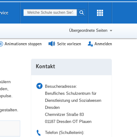
Suchbegriff
rvice
Suche starten
Erweiterung
öffnen
Übergeordnete Seiten
Animationen stoppen
Seite vorlesen
Anmelden
Weitere
Kontakt
Information
hülern
Besucheradresse:
nden,
Berufliches Schulzentrum für
pulse.
Dienstleistung und Sozialwesen
Dresden
gestalten.
Chemnitzer Straße 83
01187 Dresden OT Plauen
Telefon (Schulleiterin):