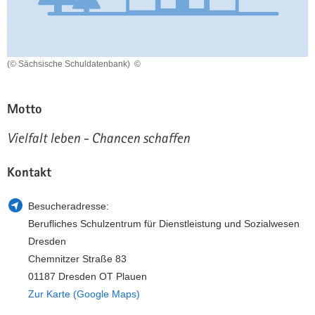
a
n
v
i
g
(© Sächsische Schuldatenbank)
©
a
t
Motto
i
o
Vielfalt leben - Chancen schaffen
n
Kontakt
Besucheradresse:
Berufliches Schulzentrum für Dienstleistung und Sozialwesen
Dresden
Chemnitzer Straße 83
01187 Dresden OT Plauen
Zur Karte (Google Maps)