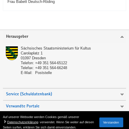
Frau Babett Deutsch-Röding
Service
Herausgeber
Sächsisches Staatsministerium für Kultus
Carolaplatz 1
01097
Dresden
Telefon:
+49 351 564-65122
Telefax:
+49 351 564-66248
E-Mail:
Poststelle
Service (Schuldatenbank)
Verwandte Portale
Auf unserer Webseite werden Cookies gemäß unserer
Seite empfehlen
Datenschutzerklärung
verwendet. Wenn Sie weiter auf diesen
Verstanden
Seiten surfen, erklären Sie sich damit einverstanden.